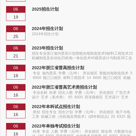
06
2025招生计划
19
06
2024年招生计划
2024年招生计划
25
06
2023年招生计划
招生专业浙江省内普高计划智能光电制造技术9材料工程技术15
21
机械制造及自动化25机电一体化技术45模具设计与制造38工业
机器人技术(中外合作办学)80环境工程技术81新能源汽车技术
42电子信息工程技术83计算机应用技术49软件技术93人工智能
06
2022年浙江省普高招生计划
技术应用85大数据技术84广告艺术设计50动漫制作技术57鞋类
专业 省内普高 学费（元/年） 所在校区 智能光电制造技术 5
16
设计与工艺3工业设计27眼视光技术117艺术设计20视觉训练与
6600 瓯江口校区 材料工程技术 14 6600 瓯江口校区 机械
康复33商务英语122市场营销37国际经济与贸易78电子商务43
制造及自动化 10 6600 瓯江口校区 汽车检测与维修技术 11
现代物流管理39商务...
6600 瓯江口校区 机电一体化技术 40 6600 瓯江口校区 模
06
2022年浙江省普高艺术类招生计划
具设计与制造 28 6600 瓯江口校区 汽车技术服务与营销 8
专业名称 科类 招生人数 学费（元/年） 所在校区 广告艺术
16
6600 瓯江口校区 工业机...
设计 艺术（美术类） 65 9000 府东路校区 艺术设计 艺术
（美术类） 21 9000 府东路校区
06
2022年本科试点招生计划
类别 招生专业 招生计划 学费（元/年） 所在校区 电子与电
16
工类 机械工程（光机电应用技术）(四年制试点) 20 6325 瓯
江口校区 机械类 机械工程（光机电应用技术）(四年制试点)
20 6325 瓯江口校区
06
2022年单独考试招生计划
科类 专业 人数 学费（元/年） 所在校区 财会类 大数据与会
16